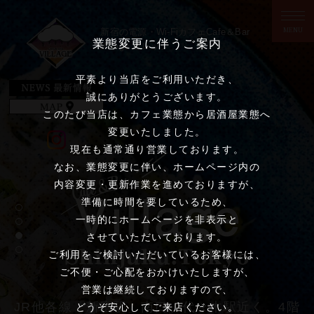
新宿の電源・
Wi-Fi
カフェ
Cafe＆Bar
業態変更に伴うご案内
Village
ビレッジ
平素より当店をご利用いただき、
誠にありがとうございます。
このたび当店は、カフェ業態から居酒屋業態へ
変更いたしました。
現在も通常通り営業しております。
なお、業態変更に伴い、ホームページ内の
内容変更・更新作業を進めておりますが、
準備に時間を要しているため、
一時的にホームページを非表示と
させていただいております。
ご利用をご検討いただいているお客様には、
ご不便・ご心配をおかけいたしますが、
営業は継続しておりますので、
JR他各線「新宿駅」南口、代々木駅近く。4階
どうぞ安心してご来店ください。