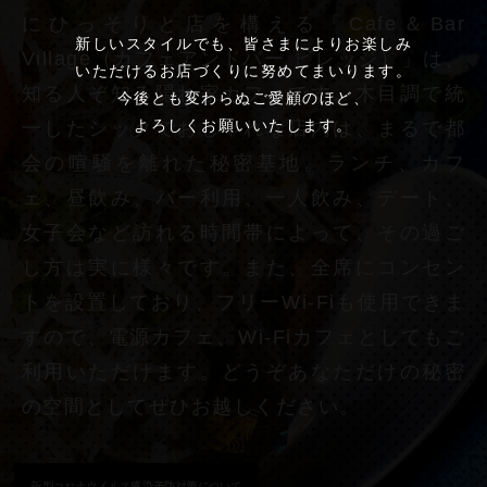
にひっそりと店を構える「Cafe＆Bar
新しいスタイルでも、皆さまによりお楽しみ
Village（カフェアンドバー ビレッジ）」は、
いただけるお店づくりに努めてまいります。
知る人ぞ知る隠れ家カフェです。木目調で統
今後とも変わらぬご愛顧のほど、
よろしくお願いいたします。
一したシックでおしゃれな店内は、まるで都
会の喧騒を離れた秘密基地。ランチ、カフ
ェ、昼飲み、バー利用、一人飲み、デート、
女子会など訪れる時間帯によって、その過ご
し方は実に様々です。また、全席にコンセン
トを設置しており、フリーWi-Fiも使用できま
すので、電源カフェ、Wi-Fiカフェとしてもご
利用いただけます。どうぞあなただけの秘密
の空間としてぜひお越しください。
新型コロナウイルス感染予防対策について